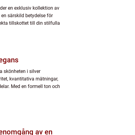
er en exklusiv kollektion av
n särskild betydelse för
 tillskottet till din stilfulla
legans
a skönheten i silver
tet, kvantitativa mätningar,
delar. Med en formell ton och
 genomgång av en