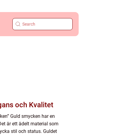
gans och Kvalitet
ycken” Guld smycken har en
 Det är ett ädelt material som
cka stil och status. Guldet