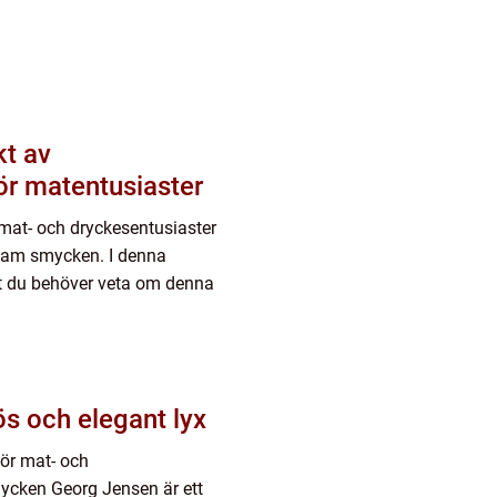
ör matentusiaster
mat- och dryckesentusiaster
stam smycken. I denna
lt du behöver veta om denna
s och elegant lyx
för mat- och
ycken Georg Jensen är ett