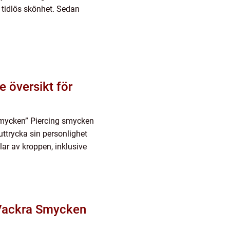
tidlös skönhet. Sedan
 översikt för
 smycken” Piercing smycken
 uttrycka sin personlighet
ar av kroppen, inklusive
r Vackra Smycken