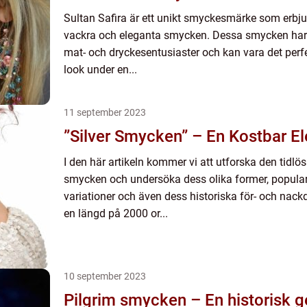
Sultan Safira är ett unikt smyckesmärke som erbjud
vackra och eleganta smycken. Dessa smycken har e
mat- och dryckesentusiaster och kan vara det perfekta
look under en...
11 september 2023
”Silver Smycken” – En Kostbar E
I den här artikeln kommer vi att utforska den tidlös
smycken och undersöka dess olika former, populari
variationer och även dess historiska för- och nack
en längd på 2000 or...
10 september 2023
Pilgrim smycken – En historisk