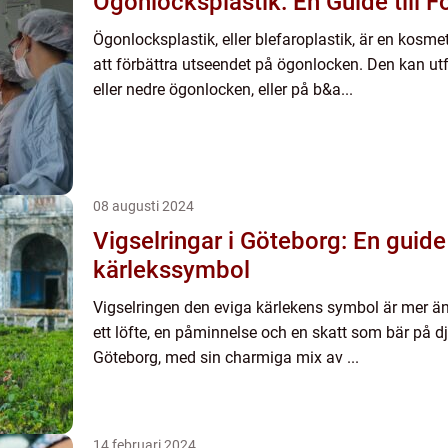
Ögonlocksplastik: En Guide till F
Ögonlocksplastik, eller blefaroplastik, är en kosmet
att förbättra utseendet på ögonlocken. Den kan ut
eller nedre ögonlocken, eller på b&a...
08 augusti 2024
Vigselringar i Göteborg: En guide ti
kärlekssymbol
Vigselringen den eviga kärlekens symbol är mer än
ett löfte, en påminnelse och en skatt som bär på 
Göteborg, med sin charmiga mix av ...
14 februari 2024