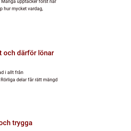
t. Många upptäcker först när
pp hur mycket vardag,
t och därför lönar
 i allt från
 Rörliga delar får rätt mängd