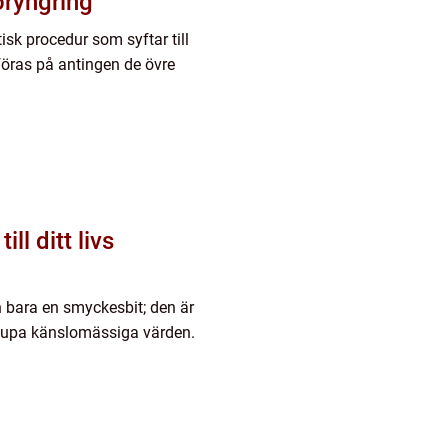
öryngring
isk procedur som syftar till
föras på antingen de övre
ll ditt livs
 bara en smyckesbit; den är
djupa känslomässiga värden.