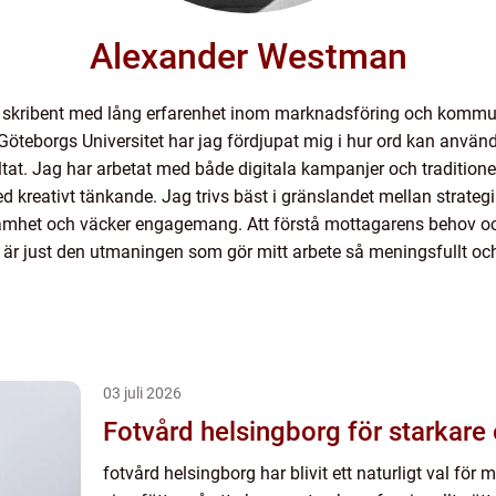
Alexander Westman
 skribent med lång erfarenhet inom marknadsföring och kommu
eborgs Universitet har jag fördjupat mig i hur ord kan använda
t. Jag har arbetat med både digitala kampanjer och traditionell
 kreativt tänkande. Jag trivs bäst i gränslandet mellan strategi 
et och väcker engagemang. Att förstå mottagarens behov och k
 är just den utmaningen som gör mitt arbete så meningsfullt och
03 juli 2026
Fotvård helsingborg för starkare
fotvård helsingborg har blivit ett naturligt val fö