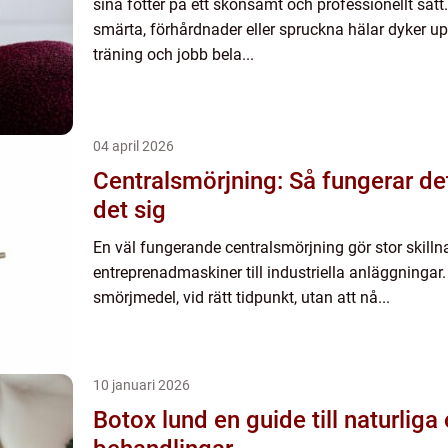
sina fötter på ett skonsamt och professionellt sät
smärta, förhårdnader eller spruckna hälar dyker u
träning och jobb bela...
04 april 2026
Centralsmörjning: Så fungerar de
det sig
En väl fungerande centralsmörjning gör stor skillnad
entreprenadmaskiner till industriella anläggningar.
smörjmedel, vid rätt tidpunkt, utan att nå...
10 januari 2026
Botox lund en guide till naturliga och trygga