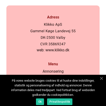
Adress
web:
www.klikko.dk
Menu
Annonsering
Om oss
På vores website bruges cookies til at huske dine indstillinger,
Cookies
statistik og personalisering af indhold og annoncer. Denne
information deles med tredjepart. Ved fortsat brug af websiden
Kontakta oss
godkender du cookiepolitikken.
Sitemap
Ok
Privatlivspolitik