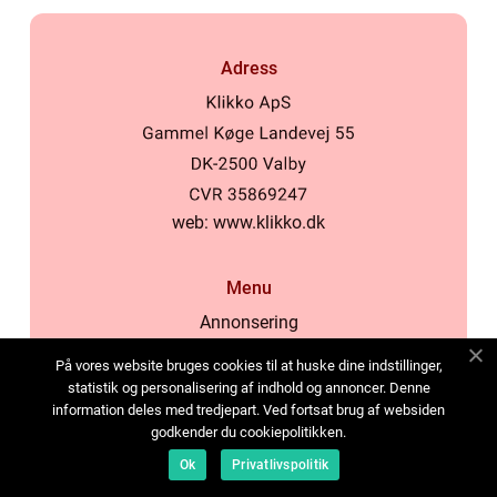
Adress
web:
www.klikko.dk
Menu
Annonsering
Om oss
På vores website bruges cookies til at huske dine indstillinger,
Cookies
statistik og personalisering af indhold og annoncer. Denne
information deles med tredjepart. Ved fortsat brug af websiden
Kontakta oss
godkender du cookiepolitikken.
Sitemap
Ok
Privatlivspolitik