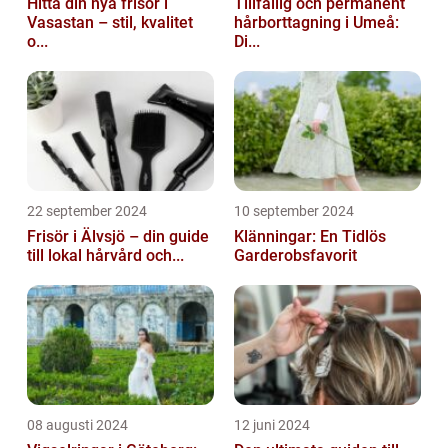
Hitta din nya frisör i
Tillfällig och permanent
Vasastan – stil, kvalitet
hårborttagning i Umeå:
o...
Di...
22 september 2024
10 september 2024
Frisör i Älvsjö – din guide
Klänningar: En Tidlös
till lokal hårvård och...
Garderobsfavorit
08 augusti 2024
12 juni 2024