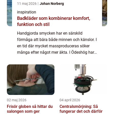
11 maj 2026
Johan Norberg
inspiration
Badkläder som kombinerar komfort,
funktion och stil
Handgjorda smycken har en särskild
förmåga att bära både minnen och känslor. I
en tid där mycket massproduceras söker
många efter något mer äkta. I Ödeshög har
den traditionen fått starkt fäste genom
lokala guldsmeder som arbetar nära
materialen, kun...
02 maj 2026
04 april 2026
Frisör globen så hittar du
Centralsmörjning: Så
salongen som ger
fungerar det och därför