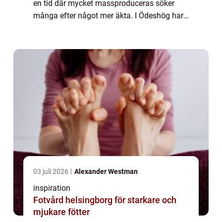
en tid där mycket massproduceras söker
många efter något mer äkta. I Ödeshög har
den traditionen fått starkt fäste genom
lokala guldsmeder som arbetar nära
materialen, kun...
03 juli 2026
Alexander Westman
inspiration
Fotvård helsingborg för starkare och
mjukare fötter