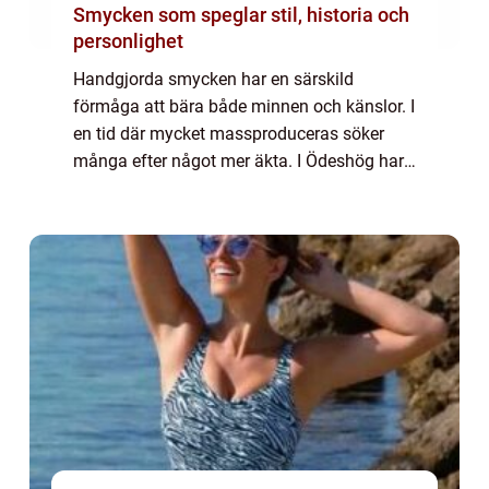
Smycken som speglar stil, historia och
personlighet
Handgjorda smycken har en särskild
förmåga att bära både minnen och känslor. I
en tid där mycket massproduceras söker
många efter något mer äkta. I Ödeshög har
den traditionen fått starkt fäste genom
lokala guldsmeder som arbetar nära
materialen, kun...