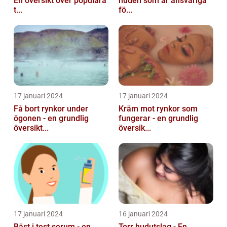
En översikt över populära
huden som är ansvariga
t...
fö...
17 januari 2024
17 januari 2024
Få bort rynkor under
Kräm mot rynkor som
ögonen - en grundlig
fungerar - en grundlig
översikt...
översik...
17 januari 2024
16 januari 2024
Bäst i test serum - en
Torr hudutslag - En