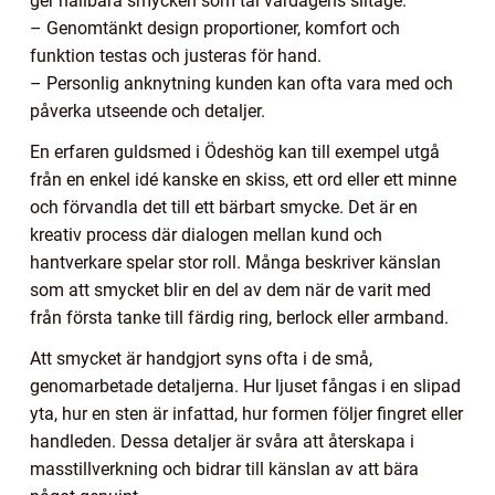
ger hållbara smycken som tål vardagens slitage.
– Genomtänkt design proportioner, komfort och
funktion testas och justeras för hand.
– Personlig anknytning kunden kan ofta vara med och
påverka utseende och detaljer.
En erfaren guldsmed i Ödeshög kan till exempel utgå
från en enkel idé kanske en skiss, ett ord eller ett minne
och förvandla det till ett bärbart smycke. Det är en
kreativ process där dialogen mellan kund och
hantverkare spelar stor roll. Många beskriver känslan
som att smycket blir en del av dem när de varit med
från första tanke till färdig ring, berlock eller armband.
Att smycket är handgjort syns ofta i de små,
genomarbetade detaljerna. Hur ljuset fångas i en slipad
yta, hur en sten är infattad, hur formen följer fingret eller
handleden. Dessa detaljer är svåra att återskapa i
masstillverkning och bidrar till känslan av att bära