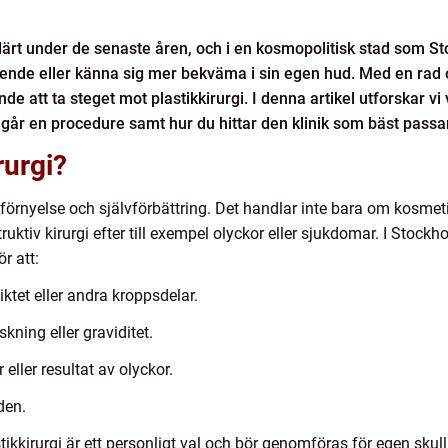
pulärt under de senaste åren, och i en kosmopolitisk stad som S
eende eller känna sig mer bekväma i sin egen hud. Med en rad ol
de att ta steget mot plastikkirurgi. I denna artikel utforskar vi 
år en procedure samt hur du hittar den klinik som bäst passa
rurgi?
l förnyelse och självförbättring. Det handlar inte bara om kosm
ruktiv kirurgi efter till exempel olyckor eller sjukdomar. I Stock
ör att:
ktet eller andra kroppsdelar.
kning eller graviditet.
ller resultat av olyckor.
den.
tikkirurgi är ett personligt val och bör genomföras för egen skull