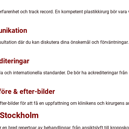
 erfarenhet och track record. En kompetent plastikkirurg bör vara v
nikation
sultation där du kan diskutera dina önskemål och förväntningar.
diteringar
ella och internationella standarder. De bör ha ackrediteringar fr
öre & efter-bilder
er-bilder för att få en uppfattning om klinikens och kirurgens a
i Stockholm
 en bred repertoar av behandlingar, från ansiktslyft till kroppsk