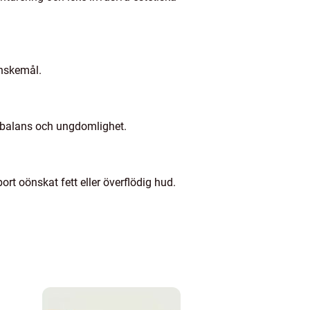
önskemål.
ka balans och ungdomlighet.
rt oönskat fett eller överflödig hud.