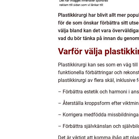
Plastikkirurgi har blivit allt mer po
för de som önskar förbättra sitt uts
välja bland kan det vara överväldigan
vad du bör tänka på innan du genomg
Varför välja plastikki
Plastikkirurgi kan ses som en väg til
funktionella förbättringar och rekonst
plastikkirurgi av flera skäl, inklusive f
– Förbättra estetik och harmoni i ansi
– Återställa kroppsform efter viktmins
– Korrigera medfödda missbildningar e
– Förbättra självkänslan och självbil
Det är viktigt att komma ihåg att plas