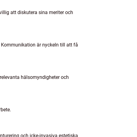
illig att diskutera sina meriter och
 Kommunikation är nyckeln till att få
ån relevanta hälsomyndigheter och
rbete.
onturering och icke-invasiva estetiska