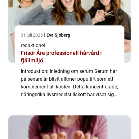
31 juli 2026
Eva Sjöberg
redaktionel
Frisör Åre professionell hårvård i
fjällmiljö
Introduktion: Inledning om serum Serum har
på senare år blivit alltmer populärt som ett
komplement till kosten. Detta koncentrerade,
näringsrika livsmedelstillskott har visat sig
vara fördelaktigt för vår hälsa på flera olika
sätt. I denna artikel ko...