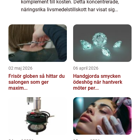
komplement till kosten. Detta koncentrerade,
näringsrika livsmedelstillskott har visat sig
vara fördelaktigt för vår hälsa på flera olika
sätt. I denna artikel ko...
02 maj 2026
06 april 2026
Frisör globen så hittar du
Handgjorda smycken
salongen som ger
ödeshög när hantverk
maxim...
möter per...