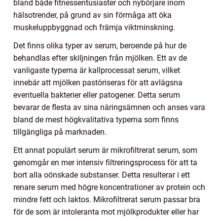
bland både fitnessentusiaster och nybörjare inom
hälsotrender, på grund av sin förmåga att öka
muskeluppbyggnad och främja viktminskning.
Det finns olika typer av serum, beroende på hur de
behandlas efter skiljningen från mjölken. Ett av de
vanligaste typerna är kallprocessat serum, vilket
innebär att mjölken pastöriseras för att avlägsna
eventuella bakterier eller patogener. Detta serum
bevarar de flesta av sina näringsämnen och anses vara
bland de mest högkvalitativa typerna som finns
tillgängliga på marknaden.
Ett annat populärt serum är mikrofiltrerat serum, som
genomgår en mer intensiv filtreringsprocess för att ta
bort alla oönskade substanser. Detta resulterar i ett
renare serum med högre koncentrationer av protein och
mindre fett och laktos. Mikrofiltrerat serum passar bra
för de som är intoleranta mot mjölkprodukter eller har