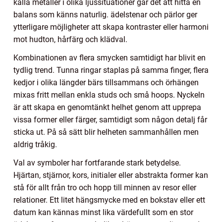
kalla metaller i olika ljussituationer går det att hitta en
balans som känns naturlig. ädelstenar och pärlor ger
ytterligare möjligheter att skapa kontraster eller harmoni
mot hudton, hårfärg och klädval.
Kombinationen av flera smycken samtidigt har blivit en
tydlig trend. Tunna ringar staplas på samma finger, flera
kedjor i olika längder bärs tillsammans och örhängen
mixas fritt mellan enkla studs och små hoops. Nyckeln
är att skapa en genomtänkt helhet genom att upprepa
vissa former eller färger, samtidigt som någon detalj får
sticka ut. På så sätt blir helheten sammanhållen men
aldrig tråkig.
Val av symboler har fortfarande stark betydelse.
Hjärtan, stjärnor, kors, initialer eller abstrakta former kan
stå för allt från tro och hopp till minnen av resor eller
relationer. Ett litet hängsmycke med en bokstav eller ett
datum kan kännas minst lika värdefullt som en stor