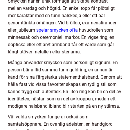
Smycken har en unik förmåga att skapa kontrast
mellan vardag och högtid. En enkel topp får plötsligt
mer karaktär med en tunn halskedja eller ett par
genomtänkta örhängen. Vid bröllop, examensfiranden
eller jubileum
spelar smycken ofta
huvudrollen som
minnessak och ceremoniell markör. En vigselring, en
dopficka eller ett ärvt armband får ett värde som går
långt utöver metallen eller stenarna.
Många använder smycken som personligt signum. En
person bär alltid samma tunn guldring, en annan är
känd för sina färgstarka statementhalsband. Genom att
hålla fast vid vissa favoriter skapas en tydlig stil som
känns trygg och autentisk. En liten ring kan bli en del av
identiteten, nästan som en del av kroppen, medan ett
modigare halsband ibland blir starten på en ny stilresa.
Väl valda smycken fungerar också som
samtalsöppnare. En ovanlig ädelsten, en handgjord