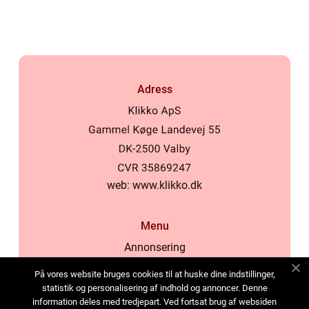
Adress
web:
www.klikko.dk
Menu
Annonsering
Om oss
På vores website bruges cookies til at huske dine indstillinger,
Cookies
statistik og personalisering af indhold og annoncer. Denne
information deles med tredjepart. Ved fortsat brug af websiden
Kontakta oss