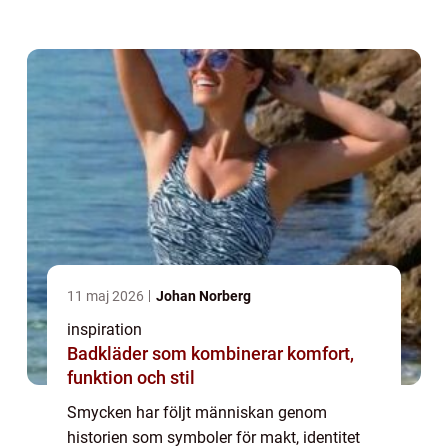
självförtroende. Smycken fungerar både
som prydnad och som ett tyst språk, där
varje val säger...
11 maj 2026
Johan Norberg
inspiration
Badkläder som kombinerar komfort,
funktion och stil
Smycken har följt människan genom
historien som symboler för makt, identitet