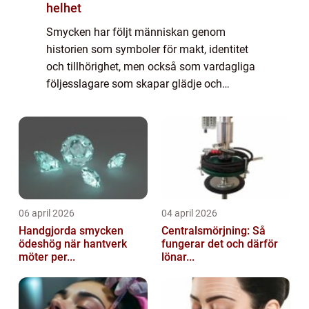
helhet
Smycken har följt människan genom
historien som symboler för makt, identitet
och tillhörighet, men också som vardagliga
följesslagare som skapar glädje och
självförtroende. Smycken fungerar både
som prydnad och som ett tyst språk, där
varje val säger...
06 april 2026
04 april 2026
Handgjorda smycken
Centralsmörjning: Så
ödeshög när hantverk
fungerar det och därför
möter per...
lönar...