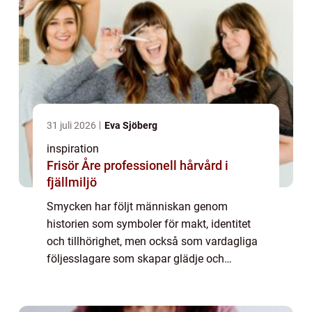
31 juli 2026
Eva Sjöberg
inspiration
Frisör Åre professionell hårvård i
fjällmiljö
Smycken har följt människan genom
historien som symboler för makt, identitet
och tillhörighet, men också som vardagliga
följesslagare som skapar glädje och
självförtroende. Smycken fungerar både
som prydnad och som ett tyst språk, där
varje val säger...