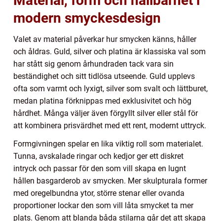
Material, form och hållbarhet i
modern smyckesdesign
Valet av material påverkar hur smycken känns, håller
och åldras. Guld, silver och platina är klassiska val som
har stått sig genom århundraden tack vara sin
beständighet och sitt tidlösa utseende. Guld upplevs
ofta som varmt och lyxigt, silver som svalt och lättburet,
medan platina förknippas med exklusivitet och hög
hårdhet. Många väljer även förgyllt silver eller stål för
att kombinera prisvärdhet med ett rent, modernt uttryck.
Formgivningen spelar en lika viktig roll som materialet.
Tunna, avskalade ringar och kedjor ger ett diskret
intryck och passar för den som vill skapa en lugnt
hållen basgarderob av smycken. Mer skulpturala former
med oregelbundna ytor, större stenar eller ovanda
proportioner lockar den som vill låta smycket ta mer
plats. Genom att blanda båda stilarna går det att skapa