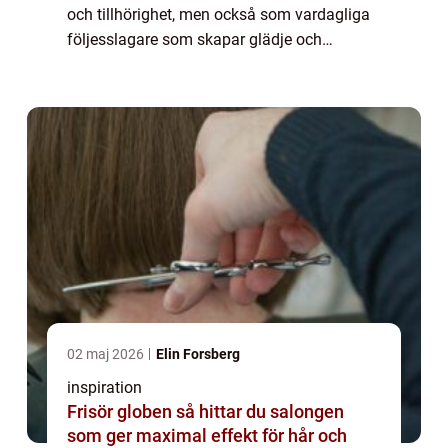
och tillhörighet, men också som vardagliga
följesslagare som skapar glädje och
självförtroende. Smycken fungerar både
som prydnad och som ett tyst språk, där
varje val säger...
02 maj 2026
Elin Forsberg
inspiration
Frisör globen så hittar du salongen
som ger maximal effekt för hår och