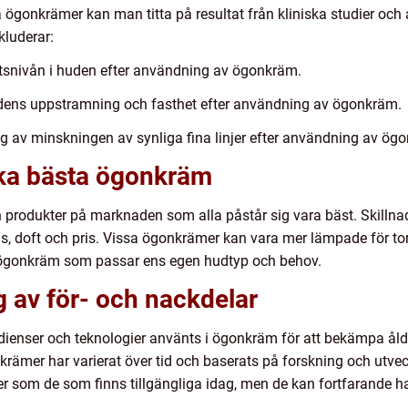
a ögonkrämer kan man titta på resultat från kliniska studier och
kluderar:
etsnivån i huden efter användning av ögonkräm.
udens uppstramning och fasthet efter användning av ögonkräm.
ing av minskningen av synliga fina linjer efter användning av ögo
ika bästa ögonkräm
 produkter på marknaden som alla påstår sig vara bäst. Skilln
ens, doft och pris. Vissa ögonkrämer kan vara mer lämpade för t
 en ögonkräm som passar ens egen hudtyp och behov.
 av för- och nackdelar
edienser och teknologier använts i ögonkräm för att bekämpa ålde
rämer har varierat över tid och baserats på forskning och utve
r som de som finns tillgängliga idag, men de kan fortfarande ha