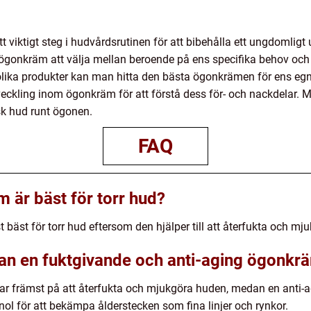
 viktigt steg i hudvårdsrutinen för att bibehålla ett ungdomli
v ögonkräm att välja mellan beroende på ens specifika behov och
lika produkter kan man hitta den bästa ögonkrämen för ens egna
veckling inom ögonkräm för att förstå dess för- och nackdelar.
sk hud runt ögonen.
FAQ
 är bäst för torr hud?
bäst för torr hud eftersom den hjälper till att återfukta och m
lan en fuktgivande och anti-aging ögonkr
r främst på att återfukta och mjukgöra huden, medan en anti-
nol för att bekämpa ålderstecken som fina linjer och rynkor.