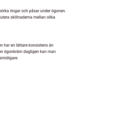
 mörka ringar och påsar under ögonen.
kutera skillnaderna mellan olika
 har en lättare konsistens än
a en ögonkräm dagligen kan man
smidigare.