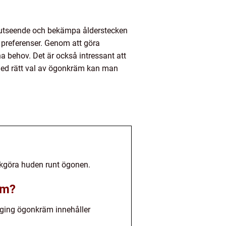
gt utseende och bekämpa ålderstecken
 preferenser. Genom att göra
 behov. Det är också intressant att
 Med rätt val av ögonkräm kan man
jukgöra huden runt ögonen.
äm?
aging ögonkräm innehåller