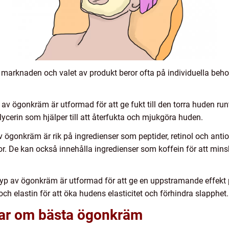
 marknaden och valet av produkt beror ofta på individuella beh
v ögonkräm är utformad för att ge fukt till den torra huden run
ycerin som hjälper till att återfukta och mjukgöra huden.
 ögonkräm är rik på ingredienser som peptider, retinol och anti
kor. De kan också innehålla ingredienser som koffein för att min
p av ögonkräm är utformad för att ge en uppstramande effekt
ch elastin för att öka hudens elasticitet och förhindra slapphet.
gar om bästa ögonkräm