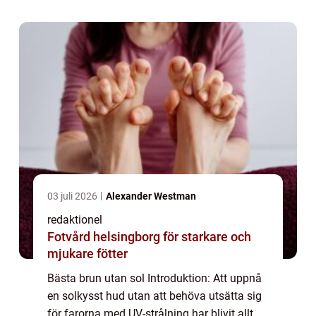
vill ha en vacker, naturlig sol...
03 juli 2026
Alexander Westman
redaktionel
Fotvård helsingborg för starkare och
mjukare fötter
Bästa brun utan sol Introduktion: Att uppnå
en solkysst hud utan att behöva utsätta sig
för farorna med UV-strålning har blivit allt