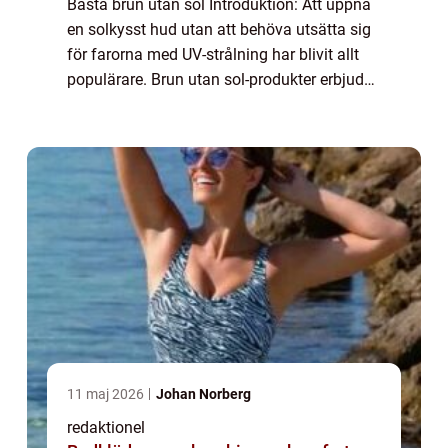
Bästa brun utan sol Introduktion: Att uppnå
en solkysst hud utan att behöva utsätta sig
för farorna med UV-strålning har blivit allt
populärare. Brun utan sol-produkter erbjuder
en hälsosam och enkel lösning för de som
vill ha en vacker, naturlig sol...
11 maj 2026
Johan Norberg
redaktionel