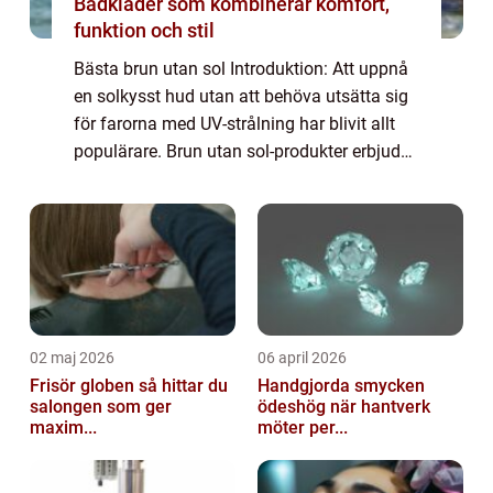
Badkläder som kombinerar komfort,
funktion och stil
Bästa brun utan sol Introduktion: Att uppnå
en solkysst hud utan att behöva utsätta sig
för farorna med UV-strålning har blivit allt
populärare. Brun utan sol-produkter erbjuder
en hälsosam och enkel lösning för de som
vill ha en vacker, naturlig sol...
02 maj 2026
06 april 2026
Frisör globen så hittar du
Handgjorda smycken
salongen som ger
ödeshög när hantverk
maxim...
möter per...