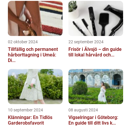
02 oktober 2024
22 september 2024
Tillfällig och permanent
Frisör i Älvsjö – din guide
hårborttagning i Umeå:
till lokal hårvård och...
Di...
10 september 2024
08 augusti 2024
Klänningar: En Tidlös
Vigselringar i Göteborg:
Garderobsfavorit
En guide till ditt livs k...