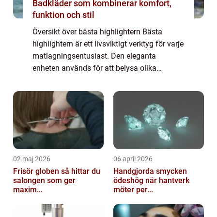
Badkläder som kombinerar komfort,
funktion och stil
Översikt över bästa highlightern Bästa
highlightern är ett livsviktigt verktyg för varje
matlagningsentusiast. Den eleganta
enheten används för att belysa olika
ingredienser, färger och texturer och är
oumbärlig när du vill lägga till extra smak
och ...
02 maj 2026
06 april 2026
Frisör globen så hittar du
Handgjorda smycken
salongen som ger
ödeshög när hantverk
maxim...
möter per...