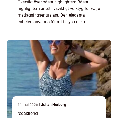
Översikt över bästa highlightern Bästa
highlightern är ett livsviktigt verktyg för varje
matlagningsentusiast. Den eleganta
enheten används för att belysa olika
ingredienser, färger och texturer och är
oumbärlig när du vill lägga till extra smak
och ...
11 maj 2026
Johan Norberg
redaktionel