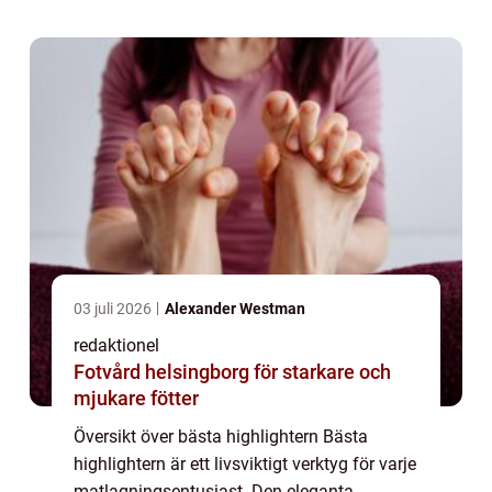
oumbärlig när du vill lägga till extra smak
och ...
03 juli 2026
Alexander Westman
redaktionel
Fotvård helsingborg för starkare och
mjukare fötter
Översikt över bästa highlightern Bästa
highlightern är ett livsviktigt verktyg för varje
matlagningsentusiast. Den eleganta