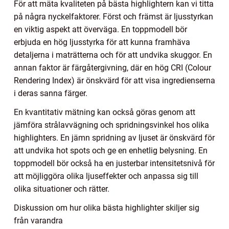
För att mäta kvaliteten på bästa highlightern kan vi titta
på några nyckelfaktorer. Först och främst är ljusstyrkan
en viktig aspekt att överväga. En toppmodell bör
erbjuda en hög ljusstyrka för att kunna framhäva
detaljerna i maträtterna och för att undvika skuggor. En
annan faktor är färgåtergivning, där en hög CRI (Colour
Rendering Index) är önskvärd för att visa ingredienserna
i deras sanna färger.
En kvantitativ mätning kan också göras genom att
jämföra strålavvägning och spridningsvinkel hos olika
highlighters. En jämn spridning av ljuset är önskvärd för
att undvika hot spots och ge en enhetlig belysning. En
toppmodell bör också ha en justerbar intensitetsnivå för
att möjliggöra olika ljuseffekter och anpassa sig till
olika situationer och rätter.
Diskussion om hur olika bästa highlighter skiljer sig
från varandra