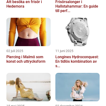
Att besöka en frisör i
Frisörsalonger i
Hedemora
Hallstahammar: En guide
till perf...
02 juli 2025
11 juni 2025
Piercing i Malmö som
Longines Hydroconquest:
konst och uttrycksform
En tidlös kombination av
s...
15 maj 2025
02 december 2024