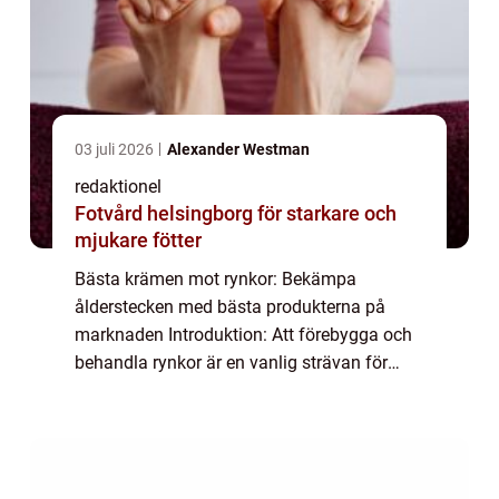
03 juli 2026
Alexander Westman
redaktionel
Fotvård helsingborg för starkare och
mjukare fötter
Bästa krämen mot rynkor: Bekämpa
ålderstecken med bästa produkterna på
marknaden Introduktion: Att förebygga och
behandla rynkor är en vanlig strävan för
många människor, oavsett ålder. I denna
artikel kommer vi att undersöka och
analysera bästa kräm...