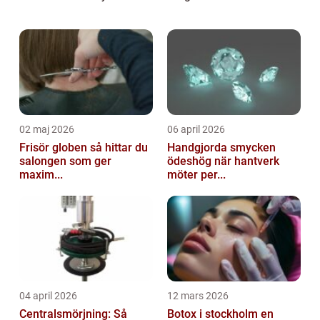
många människor, oavsett ålder. I denna
artikel kommer vi att undersöka och
analysera bästa kräm...
02 maj 2026
06 april 2026
Frisör globen så hittar du
Handgjorda smycken
salongen som ger
ödeshög när hantverk
maxim...
möter per...
04 april 2026
12 mars 2026
Centralsmörjning: Så
Botox i stockholm en