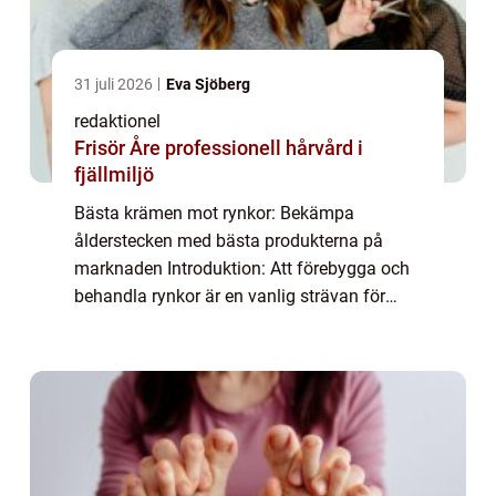
31 juli 2026
Eva Sjöberg
redaktionel
Frisör Åre professionell hårvård i
fjällmiljö
Bästa krämen mot rynkor: Bekämpa
ålderstecken med bästa produkterna på
marknaden Introduktion: Att förebygga och
behandla rynkor är en vanlig strävan för
många människor, oavsett ålder. I denna
artikel kommer vi att undersöka och
analysera bästa kräm...