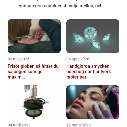
varianter och märken att välja mellan, och
det kan vara svårt att veta vilken som
verkligen är den bästa. I denna artikel
kommer vi a...
02 maj 2026
06 april 2026
Frisör globen så hittar du
Handgjorda smycken
salongen som ger
ödeshög när hantverk
maxim...
möter per...
04 april 2026
12 mars 2026