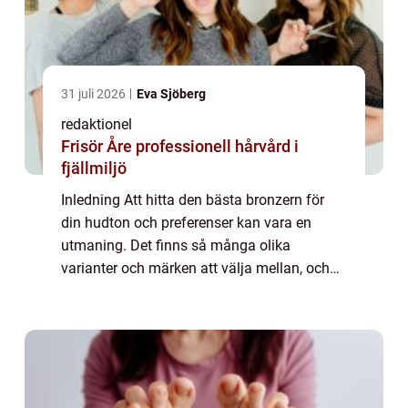
31 juli 2026
Eva Sjöberg
redaktionel
Frisör Åre professionell hårvård i
fjällmiljö
Inledning Att hitta den bästa bronzern för
din hudton och preferenser kan vara en
utmaning. Det finns så många olika
varianter och märken att välja mellan, och
det kan vara svårt att veta vilken som
verkligen är den bästa. I denna artikel
kommer vi a...