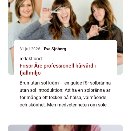
31 juli 2026
Eva Sjöberg
redaktionel
Frisör Åre professionell hårvård i
fjällmiljö
Brun utan sol kräm – en guide för solbränna
utan sol Introduktion: Att ha en solbränna är
för många ett tecken på hälsa, välmående
och skönhet. Men medvetenheten om solens
skadliga strålar har ökat och människor
söker nu efter säkrare sätt att ...