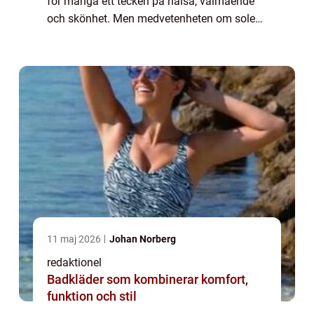
för många ett tecken på hälsa, välmående
och skönhet. Men medvetenheten om solens
skadliga strålar har ökat och människor
söker nu efter säkrare sätt att ...
11 maj 2026
Johan Norberg
redaktionel
Badkläder som kombinerar komfort,
funktion och stil