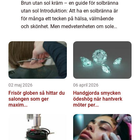
Brun utan sol kräm – en guide för solbränna
utan sol Introduktion: Att ha en solbränna är
för många ett tecken på hälsa, välmående
och skönhet. Men medvetenheten om solens
skadliga strålar har ökat och människor
söker nu efter säkrare sätt att ...
02 maj 2026
06 april 2026
Frisör globen så hittar du
Handgjorda smycken
salongen som ger
ödeshög när hantverk
maxim...
möter per...