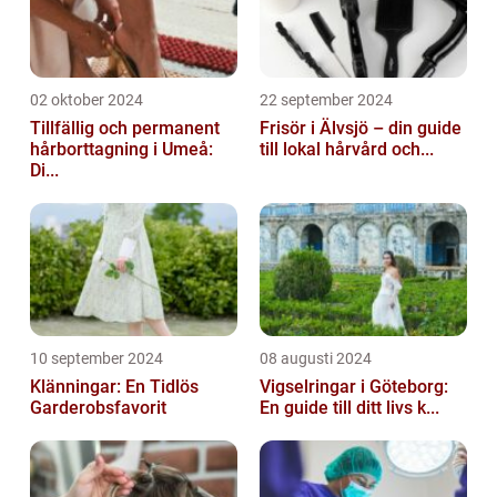
02 oktober 2024
22 september 2024
Tillfällig och permanent
Frisör i Älvsjö – din guide
hårborttagning i Umeå:
till lokal hårvård och...
Di...
10 september 2024
08 augusti 2024
Klänningar: En Tidlös
Vigselringar i Göteborg:
Garderobsfavorit
En guide till ditt livs k...