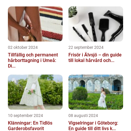
02 oktober 2024
22 september 2024
Tillfällig och permanent
Frisör i Älvsjö – din guide
hårborttagning i Umeå:
till lokal hårvård och...
Di...
10 september 2024
08 augusti 2024
Klänningar: En Tidlös
Vigselringar i Göteborg:
Garderobsfavorit
En guide till ditt livs k...