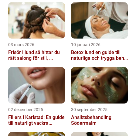
03 mars 2026
10 januari 2026
Frisör i lund så hittar du
Botox lund en guide till
rätt salong för stil, ...
naturliga och trygga beh...
02 december 2025
30 september 2025
Fillers i Karlstad: En guide
Ansiktsbehandling
till naturligt vackra...
Södermalm