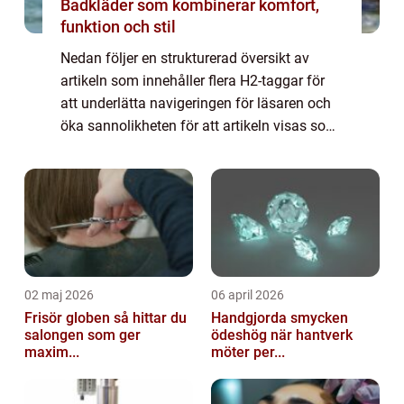
Badkläder som kombinerar komfort,
funktion och stil
Nedan följer en strukturerad översikt av
artikeln som innehåller flera H2-taggar för
att underlätta navigeringen för läsaren och
öka sannolikheten för att artikeln visas som
en framträdande snippet i ett Google-sök. En
övergripande, grundlig översikt...
02 maj 2026
06 april 2026
Frisör globen så hittar du
Handgjorda smycken
salongen som ger
ödeshög när hantverk
maxim...
möter per...