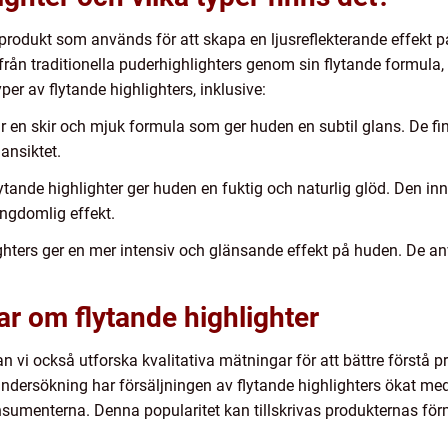
produkt som används för att skapa en ljusreflekterande effekt på 
rån traditionella puderhighlighters genom sin flytande formula, v
per av flytande highlighters, inklusive:
har en skir och mjuk formula som ger huden en subtil glans. De f
ansiktet.
ytande highlighter ger huden en fuktig och naturlig glöd. Den inn
ngdomlig effekt.
lighters ger en mer intensiv och glänsande effekt på huden. De a
ar om flytande highlighter
an vi också utforska kvalitativa mätningar för att bättre förstå 
ndersökning har försäljningen av flytande highlighters ökat med
onsumenterna. Denna popularitet kan tillskrivas produkternas för