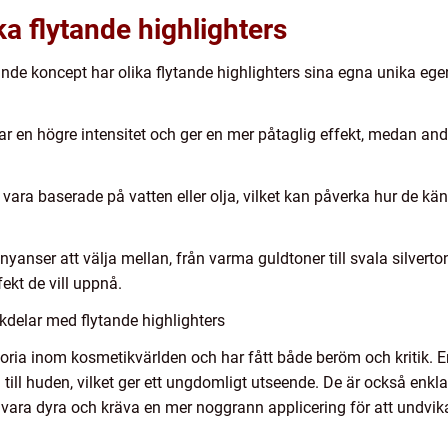
ka flytande highlighters
nde koncept har olika flytande highlighters sina egna unika eg
har en högre intensitet och ger en mer påtaglig effekt, medan an
vara baserade på vatten eller olja, vilket kan påverka hur de kän
yanser att välja mellan, från varma guldtoner till svala silvert
kt de vill uppnå.
kdelar med flytande highlighters
toria inom kosmetikvärlden och har fått både beröm och kritik. E
 till huden, vilket ger ett ungdomligt utseende. De är också enkl
 vara dyra och kräva en mer noggrann applicering för att undvika