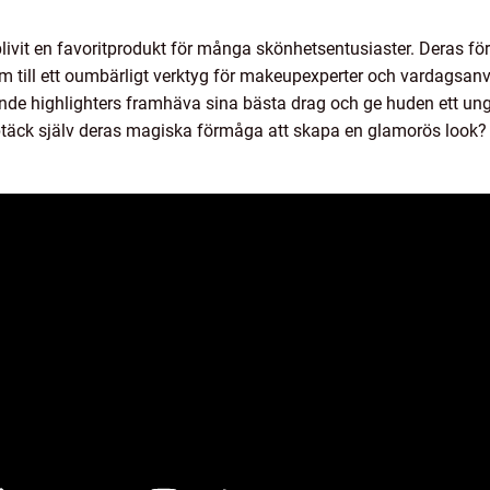
 blivit en favoritprodukt för många skönhetsentusiaster. Deras f
m till ett oumbärligt verktyg för makeupexperter och vardagsanvä
nde highlighters framhäva sina bästa drag och ge huden ett ung
pptäck själv deras magiska förmåga att skapa en glamorös look?