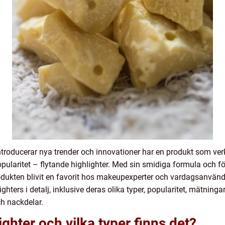
oducerar nya trender och innovationer har en produkt som verkl
pularitet – flytande highlighter. Med sin smidiga formula och 
ukten blivit en favorit hos makeupexperter och vardagsanvändar
hters i detalj, inklusive deras olika typer, popularitet, mätningar
h nackdelar.
ighter och vilka typer finns det?