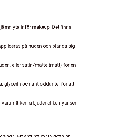
 jämn yta inför makeup. Det finns
 appliceras på huden och blanda sig
uden, eller satin/matte (matt) för en
 glycerin och antioxidanter för att
varumärken erbjuder olika nyanser
verväga. Ett sätt att mäta detta är