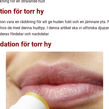
ckning för en strålande hud
ion för torr hy
on vara en räddning för att ge huden fukt och en jämnare yta. Fo
hos de med denna hudtyp. I denna artikel ska vi utforska djupare 
deras fördelar och nackdelar.
ation för torr hy