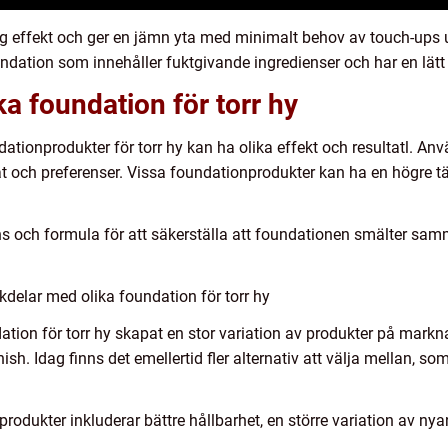
rig effekt och ger en jämn yta med minimalt behov av touch-ups 
ndation som innehåller fuktgivande ingredienser och har en lätt
ka foundation för torr hy
undationprodukter för torr hy kan ha olika effekt och resultatl. 
t och preferenser. Vissa foundationprodukter kan ha en högre t
nyans och formula för att säkerställa att foundationen smälter s
delar med olika foundation för torr hy
tion för torr hy skapat en stor variation av produkter på markna
h. Idag finns det emellertid fler alternativ att välja mellan, s
dukter inkluderar bättre hållbarhet, en större variation av ny