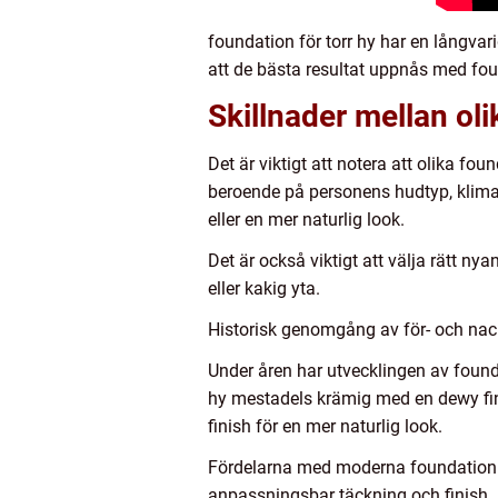
foundation för torr hy har en långva
att de bästa resultat uppnås med fou
Skillnader mellan oli
Det är viktigt att notera att olika fo
beroende på personens hudtyp, klima
eller en mer naturlig look.
Det är också viktigt att välja rätt 
eller kakig yta.
Historisk genomgång av för- och nack
Under åren har utvecklingen av founda
hy mestadels krämig med en dewy finis
finish för en mer naturlig look.
Fördelarna med moderna foundationpro
anpassningsbar täckning och finish.