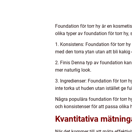
Foundation för torr hy är en kosmeti
olika typer av foundation för torr hy, 
1. Konsistens: Foundation för torr hy
med den torra ytan utan att bli kakig el
2. Finis Denna typ av foundation kan h
mer naturlig look.
3. Ingredienser: Foundation för torr 
inte torka ut huden utan istället ge f
Några populära foundation för tor
och konsistenser för att passa olika
Kvantitativa mätning
När det kommer till att mäta effektivi