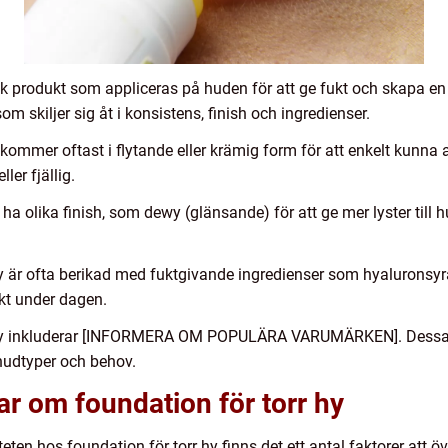
sk produkt som appliceras på huden för att ge fukt och skapa en
som skiljer sig åt i konsistens, finish och ingredienser.
 kommer oftast i flytande eller krämig form för att enkelt kunna
ler fjällig.
a olika finish, som dewy (glänsande) för att ge mer lyster till h
hy är ofta berikad med fuktgivande ingredienser som hyaluronsyra,
ukt under dagen.
r hy inkluderar [INFORMERA OM POPULÄRA VARUMÄRKEN]. Dessa 
 hudtyper och behov.
ar om foundation för torr hy
teten hos foundation för torr hy finns det ett antal faktorer att ö