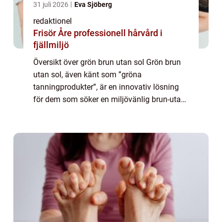
31 juli 2026
Eva Sjöberg
redaktionel
Frisör Åre professionell hårvård i
fjällmiljö
Översikt över grön brun utan sol Grön brun
utan sol, även känt som ”gröna
tanningprodukter”, är en innovativ lösning
för dem som söker en miljövänlig brun-utan-
sol-effekt. Istället för att använda kemikalier
som vanliga brun-utan-sol-prod...