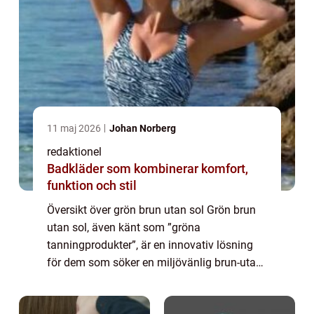
11 maj 2026
Johan Norberg
redaktionel
Badkläder som kombinerar komfort,
funktion och stil
Översikt över grön brun utan sol Grön brun
utan sol, även känt som ”gröna
tanningprodukter”, är en innovativ lösning
för dem som söker en miljövänlig brun-utan-
sol-effekt. Istället för att använda kemikalier
som vanliga brun-utan-sol-prod...