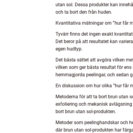
utan sol. Dessa produkter kan innehål
och ta bort den från huden.
Kvantitativa mätningar om ”hur får 
Tyvärr finns det ingen exakt kvantita
Det beror på att resultatet kan varie
egen hudtyp.
Det bästa sättet att avgöra vilken me
vilken som ger bästa resultat för en
hemmagjorda peelingar, och sedan grad
En diskussion om hur olika ”hur får m
Metoderna för att ta bort brun utan s
exfoliering och mekanisk avlägsning
bort brun utan sol-produkten.
Metoder som peelinghandskar och hem
där brun utan sol-produkten har färg