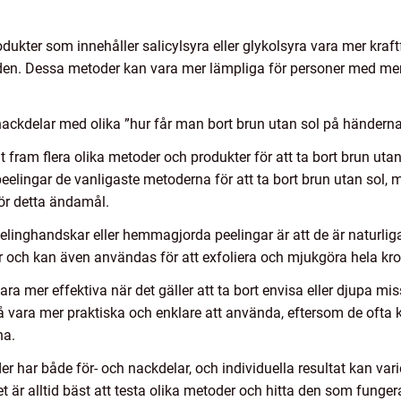
kter som innehåller salicylsyra eller glykolsyra vara mer kraftf
den. Dessa metoder kan vara mer lämpliga för personer med mer 
ackdelar med olika ”hur får man bort brun utan sol på händerna
fram flera olika metoder och produkter för att ta bort brun utan
ingar de vanligaste metoderna för att ta bort brun utan sol, 
ör detta ändamål.
elinghandskar eller hemmagjorda peelingar är att de är naturli
ter och kan även användas för att exfoliera och mjukgöra hela kr
ra mer effektiva när det gäller att ta bort envisa eller djupa mi
vara mer praktiska och enklare att använda, eftersom de ofta k
na.
oder har både för- och nackdelar, och individuella resultat kan v
är alltid bäst att testa olika metoder och hitta den som funger