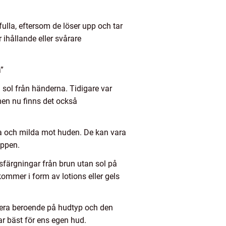
ulla, eftersom de löser upp och tar
ihållande eller svårare
”
 sol från händerna. Tidigare var
men nu finns det också
ga och milda mot huden. De kan vara
oppen.
ssfärgningar från brun utan sol på
ommer i form av lotions eller gels
ariera beroende på hudtyp och den
ar bäst för ens egen hud.