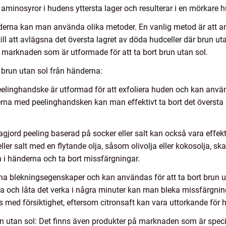
aminosyror i hudens yttersta lager och resulterar i en mörkare 
änderna kan man använda olika metoder. En vanlig metod är att 
ill att avlägsna det översta lagret av döda hudceller där brun ut
å marknaden som är utformade för att ta bort brun utan sol.
t brun utan sol från händerna:
linghandske är utformad för att exfoliera huden och kan använda
a med peelinghandsken kan man effektivt ta bort det översta l
gjord peeling baserad på socker eller salt kan också vara effekti
er salt med en flytande olja, såsom olivolja eller kokosolja, sk
 i händerna och ta bort missfärgningar.
 sina blekningsegenskaper och kan användas för att ta bort brun
na och låta det verka i några minuter kan man bleka missfärgni
s med försiktighet, eftersom citronsaft kan vara uttorkande för 
run utan sol: Det finns även produkter på marknaden som är specie