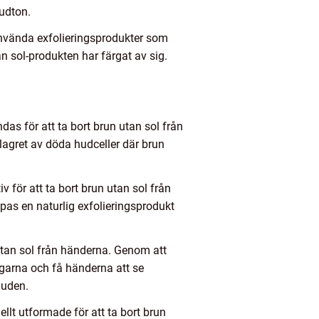
hudton.
använda exfolieringsprodukter som
an sol-produkten har färgat av sig.
s för att ta bort brun utan sol från
agret av döda hudceller där brun
v för att ta bort brun utan sol från
apas en naturlig exfolieringsprodukt
 utan sol från händerna. Genom att
ngarna och få händerna att se
huden.
llt utformade för att ta bort brun