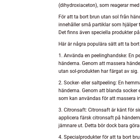
(dihydroxiaceton), som reagerar med 
För att ta bort brun utan sol från h
innehåller små partiklar som hjälper t
Det finns även speciella produkter p
Här är några populära sätt att ta bor
1. Använda en peelinghandske: En pee
händerna. Genom att massera händern
utan sol-produkten har färgat av sig.
2. Socker- eller saltpeeling: En hemma
händerna. Genom att blanda socker ell
som kan användas för att massera in
3. Citronsaft: Citronsaft är känt för
applicera färsk citronsaft på händer
jämnare ut. Detta bör dock bara göra
4. Specialprodukter för att ta bort b