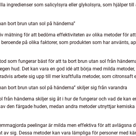
la ingredienser som salicylsyra eller glykolsyra, som hjälper till
man bort brun utan sol på händerna”
tiv mätning för att bedöma effektiviteten av olika metoder för att
ra beroende på olika faktorer, som produkten som har använts, a
tod som fungerar bäst för att ta bort brun utan sol från händern
s egen hud. Det kan vara en god idé att börja med milda metoder
vis arbete sig upp till mer kraftfulla metoder, som citronsaft e
an bort brun utan sol på händerna” skiljer sig från varandra
ol från händerna skiljer sig åt i hur de fungerar och vad de kan 
 av den färgade huden, medan andra metoder utnyttjar kemiska e
magjorda peelingar är milda men effektiva för att avlägsna de
at av sig. Dessa metoder kan vara lämpliga för personer med kän