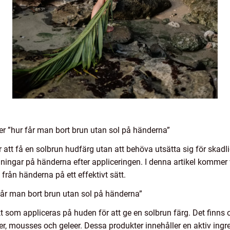
er ”hur får man bort brun utan sol på händerna”
 att få en solbrun hudfärg utan att behöva utsätta sig för skadl
gningar på händerna efter appliceringen. I denna artikel kommer 
 från händerna på ett effektivt sätt.
får man bort brun utan sol på händerna”
 som appliceras på huden för att ge en solbrun färg. Det finns o
r, mousses och geleer. Dessa produkter innehåller en aktiv ingr