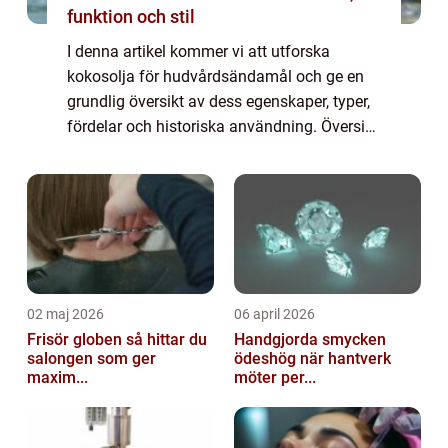
funktion och stil
I denna artikel kommer vi att utforska
kokosolja för hudvårdsändamål och ge en
grundlig översikt av dess egenskaper, typer,
fördelar och historiska användning. Översikt
över kokosolja för hudvård Kokosolja är en
vegetabilisk olja som utvinns från kok...
02 maj 2026
06 april 2026
Frisör globen så hittar du
Handgjorda smycken
salongen som ger
ödeshög när hantverk
maxim...
möter per...