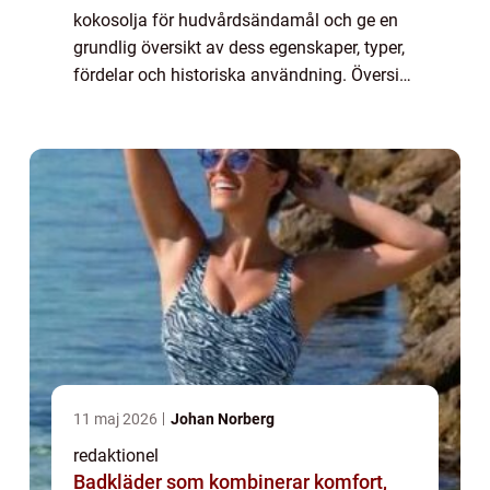
kokosolja för hudvårdsändamål och ge en
grundlig översikt av dess egenskaper, typer,
fördelar och historiska användning. Översikt
över kokosolja för hudvård Kokosolja är en
vegetabilisk olja som utvinns från kok...
11 maj 2026
Johan Norberg
redaktionel
Badkläder som kombinerar komfort,