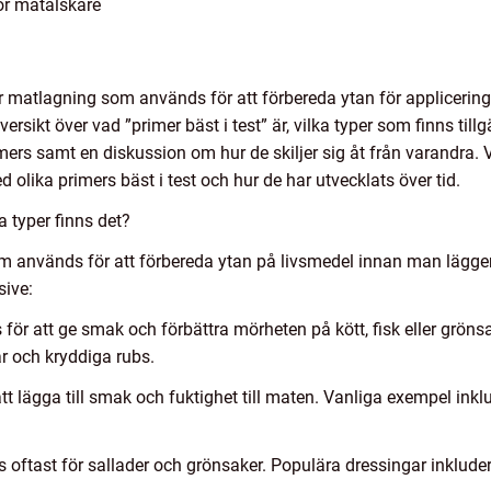
för matälskare
r matlagning som används för att förbereda ytan för applicering 
ersikt över vad ”primer bäst i test” är, vilka typer som finns till
ers samt en diskussion om hur de skiljer sig åt från varandra. 
lika primers bäst i test och hur de har utvecklats över tid.
a typer finns det?
om används för att förbereda ytan på livsmedel innan man lägger 
sive:
för att ge smak och förbättra mörheten på kött, fisk eller gröns
r och kryddiga rubs.
tt lägga till smak och fuktighet till maten. Vanliga exempel inkl
oftast för sallader och grönsaker. Populära dressingar inkluder