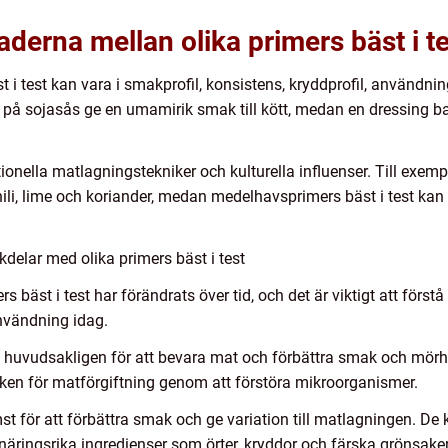
aderna mellan olika primers bäst i t
t i test kan vara i smakprofil, konsistens, kryddprofil, använd
 på sojasås ge en umamirik smak till kött, medan en dressing b
ionella matlagningstekniker och kulturella influenser. Till exem
ili, lime och koriander, medan medelhavsprimers bäst i test kan 
delar med olika primers bäst i test
 bäst i test har förändrats över tid, och det är viktigt att först
nvändning idag.
t huvudsakligen för att bevara mat och förbättra smak och mörh
sken för matförgiftning genom att förstöra mikroorganismer.
st för att förbättra smak och ge variation till matlagningen. De
näringsrika ingredienser som örter, kryddor och färska grönsaker