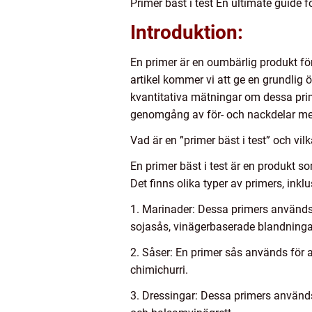
Primer bäst i test En ultimate guide 
Introduktion:
En primer är en oumbärlig produkt fö
artikel kommer vi att ge en grundlig öv
kvantitativa mätningar om dessa prim
genomgång av för- och nackdelar med o
Vad är en ”primer bäst i test” och vilk
En primer bäst i test är en produkt s
Det finns olika typer av primers, inklu
1. Marinader: Dessa primers används 
sojasås, vinägerbaserade blandninga
2. Såser: En primer sås används för a
chimichurri.
3. Dressingar: Dessa primers används 