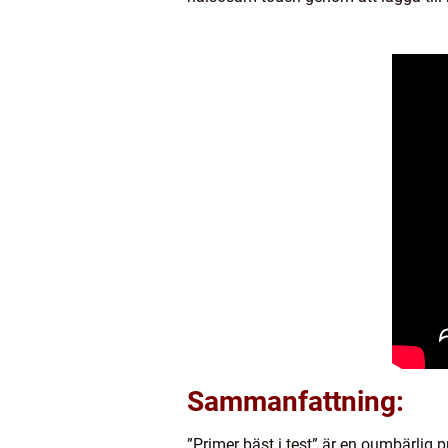
Sammanfattning:
”Primer bäst i test” är en oumbärlig 