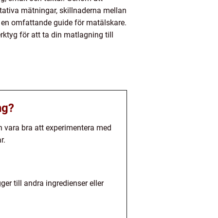
titativa mätningar, skillnaderna mellan
e en omfattande guide för matälskare.
ktyg för att ta din matlagning till
ng?
kan vara bra att experimentera med
r.
r till andra ingredienser eller