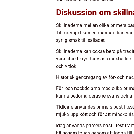
Diskussion om skilln
Skillnaderna mellan olika primers bäs
Till exempel kan en marinad baserad
syrlig smak till sallader.
Skillnaderna kan också bero på tradit
vara starkt kryddade och innehålla ch
och vitlök.
Historisk genomgång av för- och nack
För- och nackdelarna med olika primers
kunna bedöma deras relevans och a
Tidigare användes primers bäst i tes
mjuka upp kött och för att minska ri
Idag används primers bäst i test främ
hälsosam touch genom att lägga till 