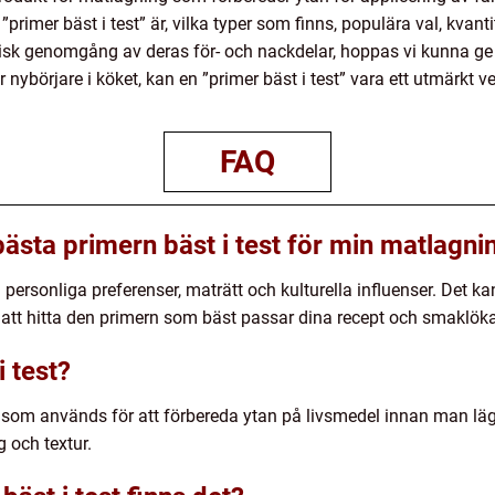
”primer bäst i test” är, vilka typer som finns, populära val, kvan
torisk genomgång av deras för- och nackdelar, hoppas vi kunna g
nybörjare i köket, kan en ”primer bäst i test” vara ett utmärkt ver
FAQ
bästa primern bäst i test för min matlagni
å personliga preferenser, maträtt och kulturella influenser. Det 
 att hitta den primern som bäst passar dina recept och smaklöka
i test?
t som används för att förbereda ytan på livsmedel innan man lägge
g och textur.