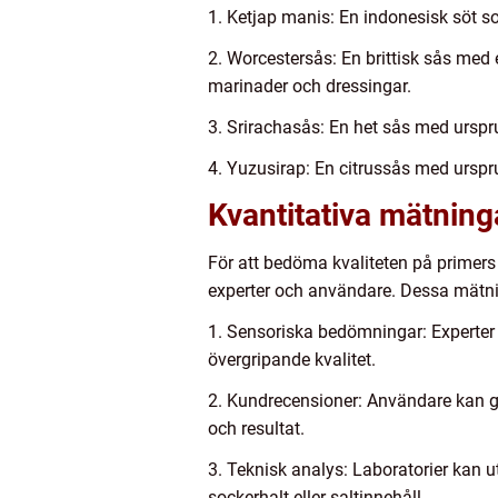
1. Ketjap manis: En indonesisk söt s
2. Worcestersås: En brittisk sås med
marinader och dressingar.
3. Srirachasås: En het sås med urspru
4. Yuzusirap: En citrussås med urspru
Kvantitativa mätning
För att bedöma kvaliteten på primers 
experter och användare. Dessa mätn
1. Sensoriska bedömningar: Experter
övergripande kvalitet.
2. Kundrecensioner: Användare kan ge
och resultat.
3. Teknisk analys: Laboratorier kan 
sockerhalt eller saltinnehåll.