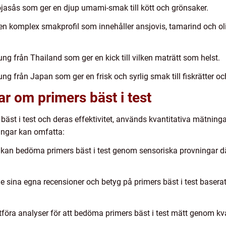
ojasås som ger en djup umami-smak till kött och grönsaker.
 en komplex smakprofil som innehåller ansjovis, tamarind och ol
ng från Thailand som ger en kick till vilken maträtt som helst.
ng från Japan som ger en frisk och syrlig smak till fiskrätter oc
ar om primers bäst i test
bäst i test och deras effektivitet, används kvantitativa mätning
ingar kan omfatta:
 kan bedöma primers bäst i test genom sensoriska provningar 
 sina egna recensioner och betyg på primers bäst i test baserat
utföra analyser för att bedöma primers bäst i test mätt genom kv