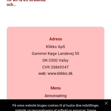
och...
Adress
web:
www.klikko.dk
Menu
Annonsering
Om oss
På vores website bruges cookies til at huske dine indstillinger,
Cookies
statistik og personalisering af indhold og annoncer. Denne