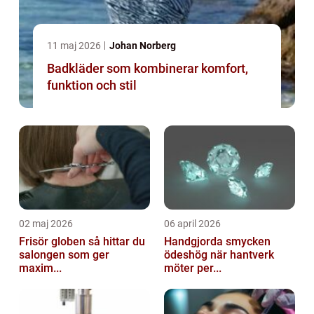
11 maj 2026
Johan Norberg
Badkläder som kombinerar komfort,
funktion och stil
02 maj 2026
06 april 2026
Frisör globen så hittar du
Handgjorda smycken
salongen som ger
ödeshög när hantverk
maxim...
möter per...