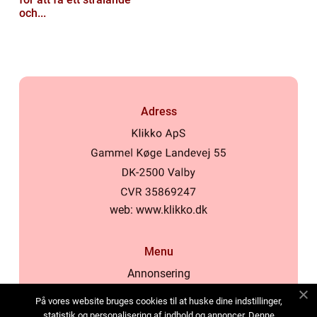
och...
Adress
web:
www.klikko.dk
Menu
Annonsering
Om oss
På vores website bruges cookies til at huske dine indstillinger,
Cookies
statistik og personalisering af indhold og annoncer. Denne