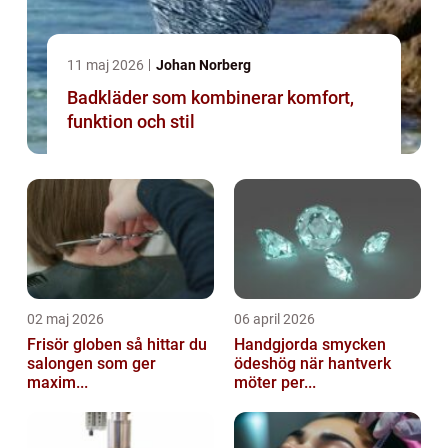
11 maj 2026
Johan Norberg
Badkläder som kombinerar komfort,
funktion och stil
02 maj 2026
06 april 2026
Frisör globen så hittar du
Handgjorda smycken
salongen som ger
ödeshög när hantverk
maxim...
möter per...