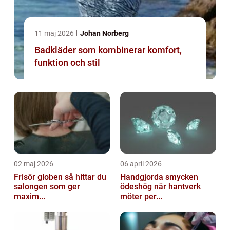
11 maj 2026
Johan Norberg
Badkläder som kombinerar komfort,
funktion och stil
02 maj 2026
06 april 2026
Frisör globen så hittar du
Handgjorda smycken
salongen som ger
ödeshög när hantverk
maxim...
möter per...