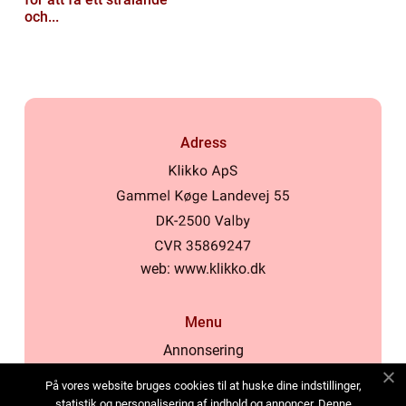
och...
Adress
web:
www.klikko.dk
Menu
Annonsering
Om oss
På vores website bruges cookies til at huske dine indstillinger,
Cookies
statistik og personalisering af indhold og annoncer. Denne