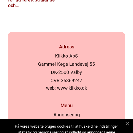
och...
Adress
web:
www.klikko.dk
Menu
Annonsering
Om oss
På vores website bruges cookies til at huske dine indstillinger,
Cookies
statistik og personalisering af indhold og annoncer. Denne