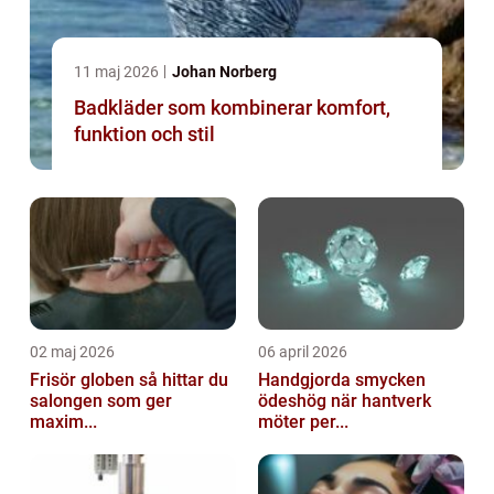
11 maj 2026
Johan Norberg
Badkläder som kombinerar komfort,
funktion och stil
02 maj 2026
06 april 2026
Frisör globen så hittar du
Handgjorda smycken
salongen som ger
ödeshög när hantverk
maxim...
möter per...