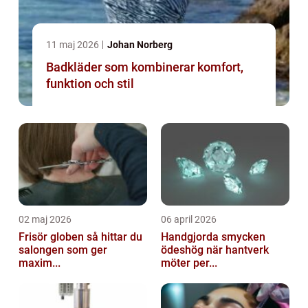
11 maj 2026
Johan Norberg
Badkläder som kombinerar komfort,
funktion och stil
02 maj 2026
06 april 2026
Frisör globen så hittar du
Handgjorda smycken
salongen som ger
ödeshög när hantverk
maxim...
möter per...