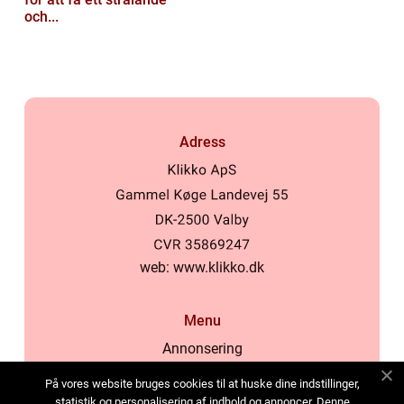
och...
Adress
web:
www.klikko.dk
Menu
Annonsering
Om oss
På vores website bruges cookies til at huske dine indstillinger,
Cookies
statistik og personalisering af indhold og annoncer. Denne