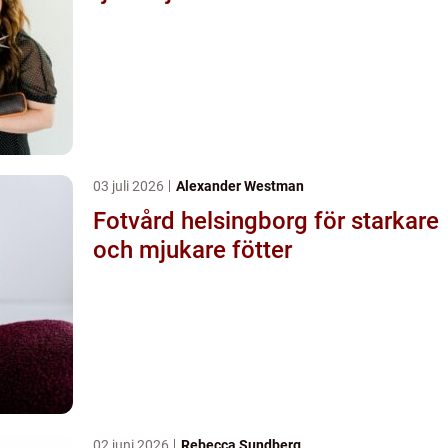
03 juli 2026
Alexander Westman
Fotvård helsingborg för starkare
och mjukare fötter
02 juni 2026
Rebecca Sundberg