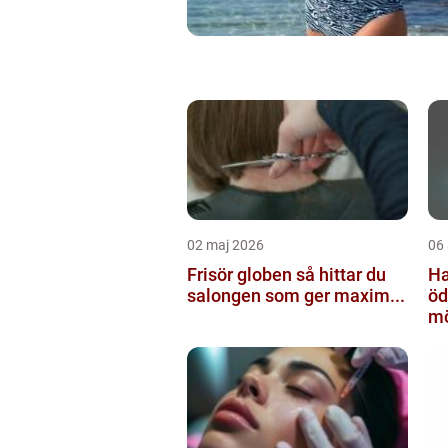
02 maj 2026
06 
Frisör globen så hittar du
Ha
salongen som ger maxim...
ödesh
mö