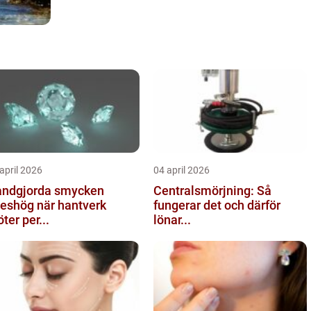
april 2026
04 april 2026
ndgjorda smycken
Centralsmörjning: Så
ög när hantverk
fungerar det och därför
ter per...
lönar...