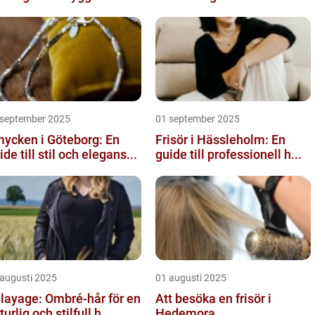
 september 2025
01 september 2025
ycken i Göteborg: En
Frisör i Hässleholm: En
ide till stil och elegans...
guide till professionell h...
 augusti 2025
01 augusti 2025
layage: Ombré-hår för en
Att besöka en frisör i
turlig och stilfull h...
Hedemora