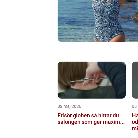
02 maj 2026
06 
Frisör globen så hittar du
Ha
salongen som ger maxim...
ödesh
mö