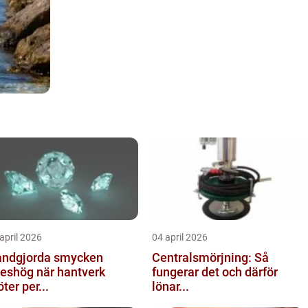
april 2026
04 april 2026
ndgjorda smycken
Centralsmörjning: Så
ög när hantverk
fungerar det och därför
ter per...
lönar...