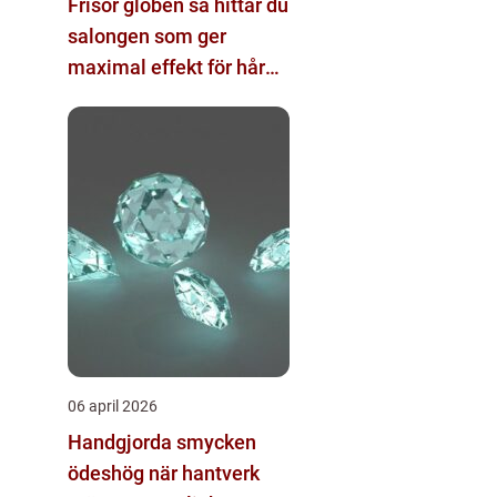
Frisör globen så hittar du
salongen som ger
maximal effekt för hår
och helhet
06 april 2026
Handgjorda smycken
ödeshög när hantverk