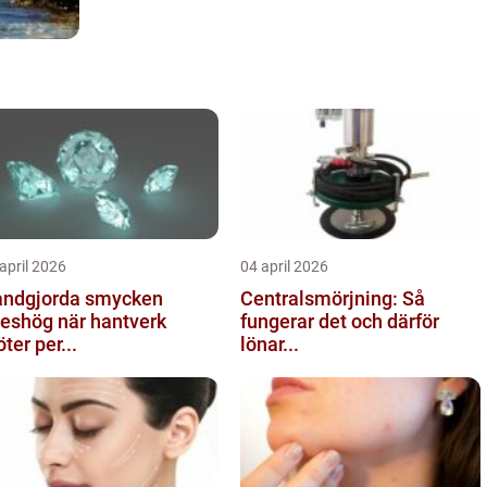
april 2026
04 april 2026
ndgjorda smycken
Centralsmörjning: Så
ög när hantverk
fungerar det och därför
ter per...
lönar...