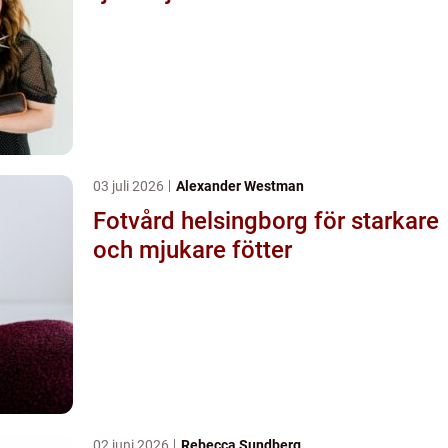
03 juli 2026
Alexander Westman
Fotvård helsingborg för starkare
och mjukare fötter
02 juni 2026
Rebecca Sundberg