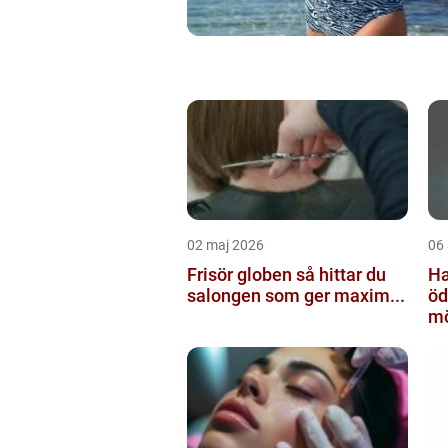
02 maj 2026
06 
Frisör globen så hittar du
Ha
salongen som ger maxim...
ödesh
mö