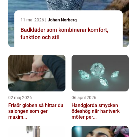
11 maj 2026
Johan Norberg
Badkläder som kombinerar komfort,
funktion och stil
02 maj 2026
06 april 2026
Frisör globen så hittar du
Handgjorda smycken
salongen som ger
ödeshög när hantverk
maxim...
möter per...