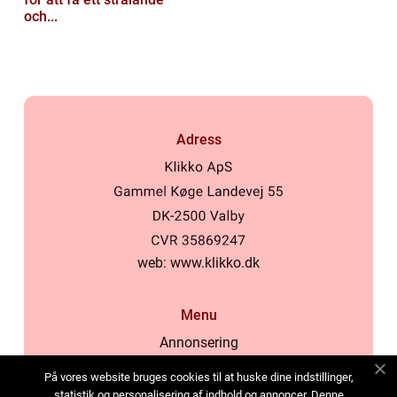
och...
Adress
web:
www.klikko.dk
Menu
Annonsering
Om oss
På vores website bruges cookies til at huske dine indstillinger,
Cookies
statistik og personalisering af indhold og annoncer. Denne