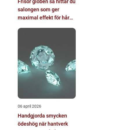
Frisör globen så hittar du
salongen som ger
maximal effekt för hår
och helhet
06 april 2026
Handgjorda smycken
ödeshög när hantverk