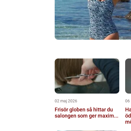
02 maj 2026
06 
Frisör globen så hittar du
Ha
salongen som ger maxim...
ödesh
mö