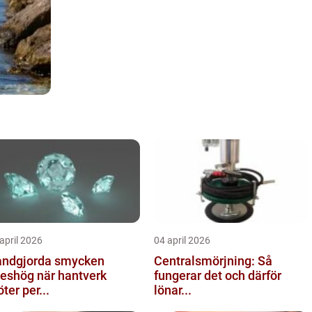
april 2026
04 april 2026
ndgjorda smycken
Centralsmörjning: Så
ög när hantverk
fungerar det och därför
ter per...
lönar...