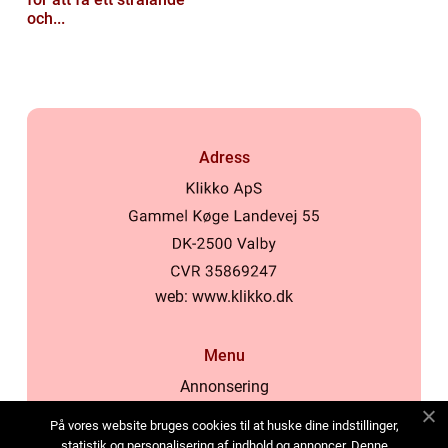
och...
Adress
web:
www.klikko.dk
Menu
Annonsering
Om oss
På vores website bruges cookies til at huske dine indstillinger,
Cookies
statistik og personalisering af indhold og annoncer. Denne