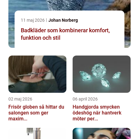
11 maj 2026
Johan Norberg
Badkläder som kombinerar komfort,
funktion och stil
02 maj 2026
06 april 2026
Frisör globen så hittar du
Handgjorda smycken
salongen som ger
ödeshög när hantverk
maxim...
möter per...